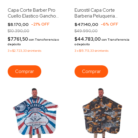
Capa Corte Barber Pro
Eurostil Capa Corte
Cuello Elastico Gancho
Barberia Peluqueria
141-a Gris
Botones Grey 51852
$8.170,00
-
21
%
OFF
$47.140,00
-
6
%
OFF
$10.390,00
$49.990,00
$7.761,50
$44.783,00
con
Transferencia o
con
Transferencia
depósito
o depósito
3
x
$2.723,33
sin interés
3
x
$15.713,33
sin interés
Comprar
Comprar