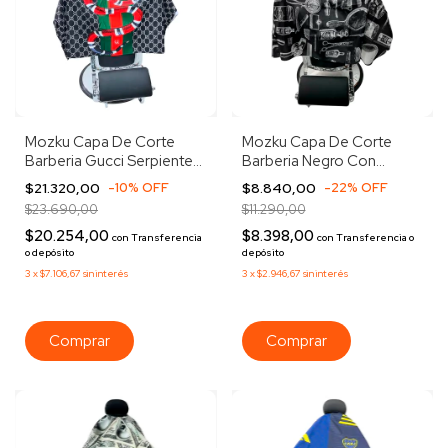
Mozku Capa De Corte
Mozku Capa De Corte
Barberia Gucci Serpiente
Barberia Negro Con
Gancho Gucci Verde
Blanco Peluqueria Negro
$21.320,00
-
10
%
OFF
$8.840,00
-
22
%
OFF
Con Blanco Negro
$23.690,00
$11.290,00
$20.254,00
$8.398,00
con
Transferencia
con
Transferencia o
o depósito
depósito
3
x
$7.106,67
sin interés
3
x
$2.946,67
sin interés