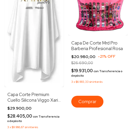
Capa De Corte Mrd Pro
Barberia Profesional Rosa
$20.980,00
-
21
%
OFF
$26.690,00
$19.931,00
con
Transferencia o
depósito
3
x
$6.993,33
sin interés
Capa Corte Premium
Cuello Silicona Viggo Xaris
V-131 Blanco
$29.900,00
$28.405,00
con
Transferencia
o depósito
3
x
$9.966,67
sin interés