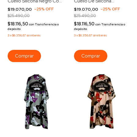
Cuello Silicona Negro Con
Cuello De Silicona
Rojo Manchas Negro Con
Profesional Negro Lisa
$19.070,00
-
25
%
OFF
$19.070,00
-
25
%
OFF
Rojo Negro
Negro
$25.490,00
$25.490,00
$18.116,50
$18.116,50
con
Transferencia o
con
Transferencia o
depósito
depósito
3
x
$6.356,67
sin interés
3
x
$6.356,67
sin interés