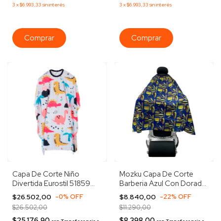
3
x
$6.993,33
sin interés
3
x
$6.993,33
sin interés
Capa De Corte Niño
Mozku Capa De Corte
Divertida Eurostil 51859
Barberia Azul Con Dorado
Dino 120cm
Peluqueria Barberia Azul
$26.502,00
-
0
%
OFF
$8.840,00
-
22
%
OFF
Con Dorado Azul
$26.502,00
$11.290,00
$25.176,90
$8.398,00