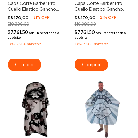
Capa Corte Barber Pro
Capa Corte Barber Pro
Cuello Elastico Gancho
Cuello Elastico Gancho
141-a Violeta
141-a Rojo
$8.170,00
-
21
%
OFF
$8.170,00
-
21
%
OFF
$10.390,00
$10.390,00
$7.761,50
$7.761,50
con
Transferencia o
con
Transferencia o
depósito
depósito
3
x
$2.723,33
sin interés
3
x
$2.723,33
sin interés
Comprar
Comprar