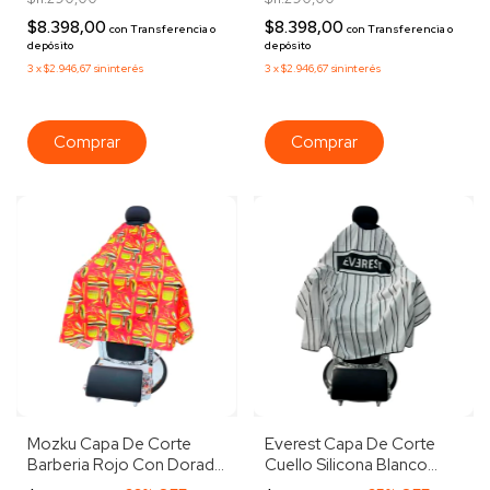
Dorado Negro
$8.398,00
$8.398,00
con
Transferencia o
con
Transferencia o
depósito
depósito
3
x
$2.946,67
sin interés
3
x
$2.946,67
sin interés
Mozku Capa De Corte
Everest Capa De Corte
Barberia Rojo Con Dorado
Cuello Silicona Blanco
Peluqueria Barberia Rojo
Rayas Negras Blanco