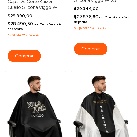
Silicona Viggo V-125
Capa De Corte Kaizen
Negro
Cuello Silicona Viggo V-
$29.344,00
129
$29.990,00
$27.876,80
con
Transferencia o
depósito
$28.490,50
con
Transferencia
3
x
$9.781,33
sin interés
o depósito
3
x
$9.996,67
sin interés