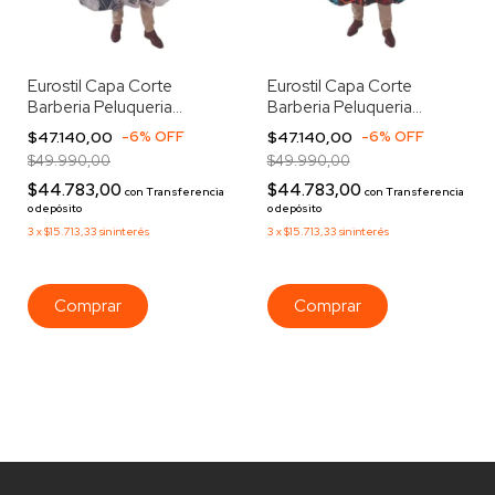
Eurostil Capa Corte
Eurostil Capa Corte
Barberia Peluqueria
Barberia Peluqueria
Botones Flag 51853
Botones Tattoo 51855
$47.140,00
-
6
%
OFF
$47.140,00
-
6
%
OFF
$49.990,00
$49.990,00
$44.783,00
$44.783,00
con
Transferencia
con
Transferencia
o depósito
o depósito
3
x
$15.713,33
sin interés
3
x
$15.713,33
sin interés
Comprar
Comprar