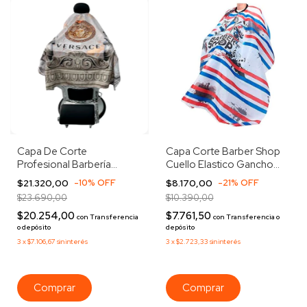
Capa De Corte
Capa Corte Barber Shop
Profesional Barbería
Cuello Elastico Gancho
Peluquería Premium
Barberia H126
$21.320,00
-
10
%
OFF
$8.170,00
-
21
%
OFF
Versace Blanco
$23.690,00
$10.390,00
$20.254,00
$7.761,50
con
Transferencia
con
Transferencia o
o depósito
depósito
3
x
$7.106,67
sin interés
3
x
$2.723,33
sin interés
Comprar