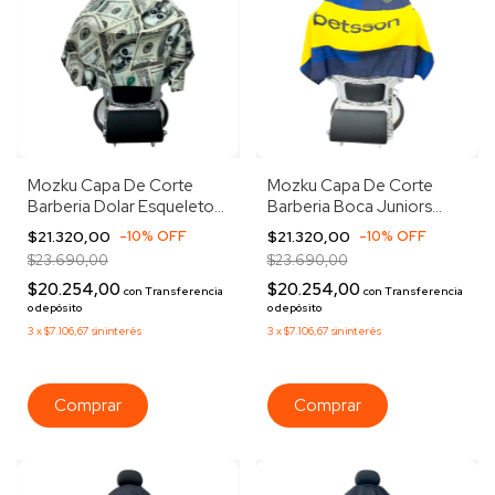
Mozku Capa De Corte
Mozku Capa De Corte
Barberia Dolar Esqueleto
Barberia Boca Juniors
Gancho Dolar Blanco
Peluqueria Boca Azul
$21.320,00
-
10
%
OFF
$21.320,00
-
10
%
OFF
$23.690,00
$23.690,00
$20.254,00
$20.254,00
con
Transferencia
con
Transferencia
o depósito
o depósito
3
x
$7.106,67
sin interés
3
x
$7.106,67
sin interés