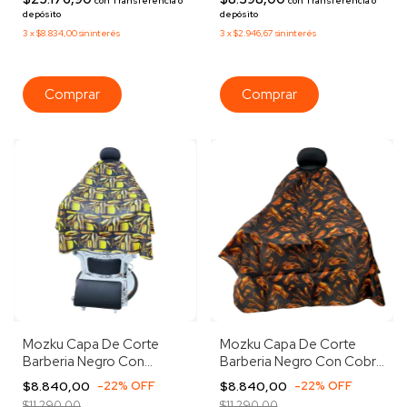
con
Transferencia o
con
Transferencia o
depósito
depósito
3
x
$8.834,00
sin interés
3
x
$2.946,67
sin interés
Mozku Capa De Corte
Mozku Capa De Corte
Barberia Negro Con
Barberia Negro Con Cobre
Dorado Peluqueria
Peluqueria Barberia Negro
$8.840,00
-
22
%
OFF
$8.840,00
-
22
%
OFF
Barberia Negro Con
Con Bronce Negro
$11.290,00
$11.290,00