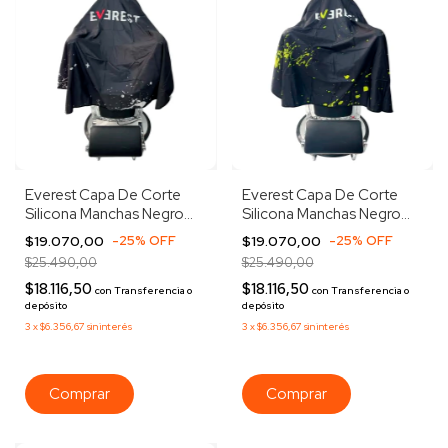
Everest Capa De Corte
Everest Capa De Corte
Silicona Manchas Negro
Silicona Manchas Negro
Con Blanco Negro
Con Verde Manchas Negro
$19.070,00
-
25
%
OFF
$19.070,00
-
25
%
OFF
Manchas Blancas Negro
Con Verde Negro
$25.490,00
$25.490,00
$18.116,50
$18.116,50
con
Transferencia o
con
Transferencia o
depósito
depósito
3
x
$6.356,67
sin interés
3
x
$6.356,67
sin interés