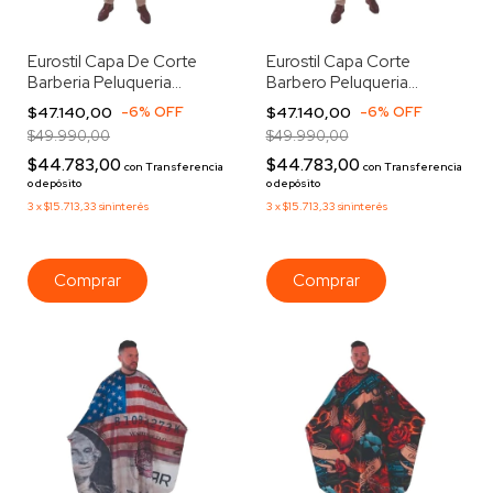
Eurostil Capa De Corte
Eurostil Capa Corte
Barberia Peluqueria
Barbero Peluqueria
Botones Usa 51851
Botones Grafiti 51854
$47.140,00
-
6
%
OFF
$47.140,00
-
6
%
OFF
$49.990,00
$49.990,00
$44.783,00
$44.783,00
con
Transferencia
con
Transferencia
o depósito
o depósito
3
x
$15.713,33
sin interés
3
x
$15.713,33
sin interés
Comprar
Comprar