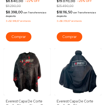
$8.840,00
-
22
%
OFF
$19.070,00
-
25
%
OFF
Con Dorado Rojo
Rayas Negras Blanco
$11.290,00
$25.490,00
$8.398,00
$18.116,50
con
Transferencia o
con
Transferencia o
depósito
depósito
3
x
$2.946,67
sin interés
3
x
$6.356,67
sin interés
Everest Capa De Corte
Everest Capa De Corte