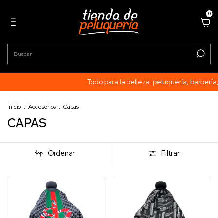
0
Todo para la belleza: peluquería, barbería, manicurí
Inicio
.
Accesorios
.
Capas
CAPAS
Ordenar
Filtrar