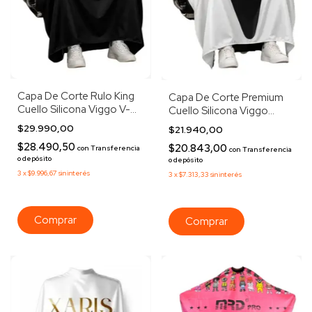
Capa De Corte Rulo King
Capa De Corte Premium
Cuello Silicona Viggo V-
Cuello Silicona Viggo
130 Negro
Valkiria V-134
$29.990,00
$21.940,00
$28.490,50
$20.843,00
con
Transferencia
con
Transferencia
o depósito
o depósito
3
x
$9.996,67
sin interés
3
x
$7.313,33
sin interés