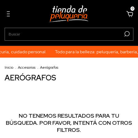
0
curía, cuidado personal.
Todo para la belleza: peluquería, barbería
Inicio
.
Accesorios
.
Aerógrafos
AERÓGRAFOS
NO TENEMOS RESULTADOS PARA TU
BÚSQUEDA. POR FAVOR, INTENTÁ CON OTROS
FILTROS.