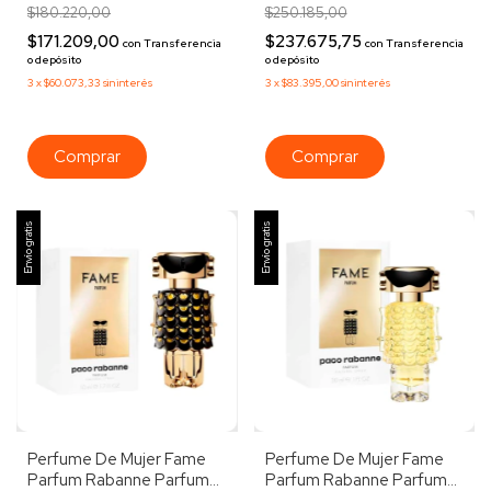
$180.220,00
$250.185,00
$171.209,00
$237.675,75
con
Transferencia
con
Transferencia
o depósito
o depósito
3
x
$60.073,33
sin interés
3
x
$83.395,00
sin interés
Envío gratis
Envío gratis
Perfume De Mujer Fame
Perfume De Mujer Fame
Parfum Rabanne Parfum
Parfum Rabanne Parfum