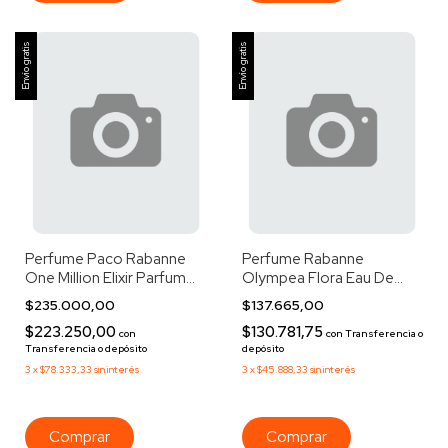
Envío gratis
Envío gratis
Perfume Paco Rabanne
Perfume Rabanne
One Million Elixir Parfum
Olympea Flora Eau De
Intense 50ml
Perfum Intense 30ml
$235.000,00
$137.665,00
$223.250,00
$130.781,75
con
con
Transferencia o
Transferencia o depósito
depósito
3
x
$78.333,33
sin interés
3
x
$45.888,33
sin interés