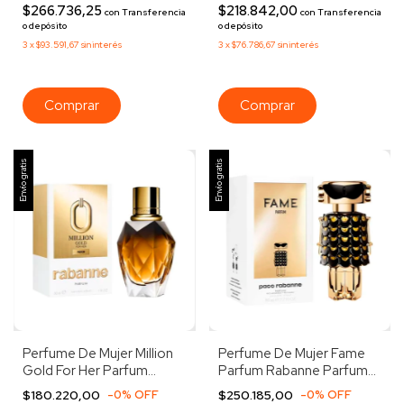
$266.736,25
$218.842,00
con
Transferencia
con
Transferencia
o depósito
o depósito
3
x
$93.591,67
sin interés
3
x
$76.786,67
sin interés
Envío gratis
Envío gratis
Perfume De Mujer Million
Perfume De Mujer Fame
Gold For Her Parfum
Parfum Rabanne Parfum
Rabanne 30ml
80ml
$180.220,00
-
0
%
OFF
$250.185,00
-
0
%
OFF