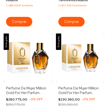
o depósito
Transferencia o depósito
3
x
$69.426,67
sin interés
3
x
$72.503,33
sin interés
Envío gratis
Envío gratis
Perfume De Mujer Million
Perfume De Mujer Million
Gold For Her Parfum
Gold For Her Parfum
Rabanne 90ml
Rabanne 50ml
$280.775,00
-
0
%
OFF
$230.360,00
-
0
%
OFF
$280.775,00
$230.360,00