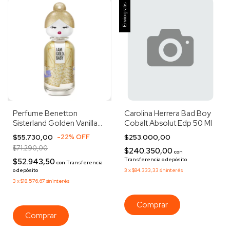
Envío gratis
Perfume Benetton
Carolina Herrera Bad Boy
Sisterland Golden Vanilla
Cobalt Absolut Edp 50 Ml
Mujer Edp 80ml
$55.730,00
-
22
%
OFF
$253.000,00
$71.290,00
$240.350,00
con
Transferencia o depósito
$52.943,50
con
Transferencia
o depósito
3
x
$84.333,33
sin interés
3
x
$18.576,67
sin interés