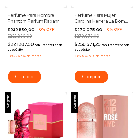
Perfume Para Hombre
Perfume Para Mujer
Phantom Parfum Rabanne
Carolina Herrera La Bomba
100ml
Edp 80ml
$232.850,00
-
0
%
OFF
$270.075,00
-
0
%
OFF
$232.850,00
$270.075,00
$221.207,50
$256.571,25
con
Transferencia
con
Transferencia
o depósito
o depósito
3
x
$77.616,67
sin interés
3
x
$90.025,00
sin interés
Envío gratis
Envío gratis