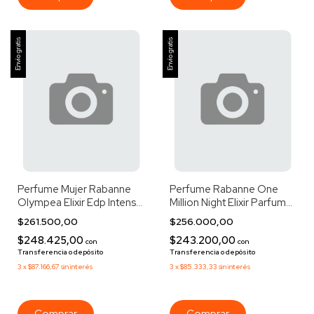
Envío gratis
Envío gratis
Perfume Mujer Rabanne
Perfume Rabanne One
Olympea Elixir Edp Intense
Million Night Elixir Parfum
80ml
Elixir 100ml
$261.500,00
$256.000,00
$248.425,00
$243.200,00
con
con
Transferencia o depósito
Transferencia o depósito
3
x
$87.166,67
sin interés
3
x
$85.333,33
sin interés