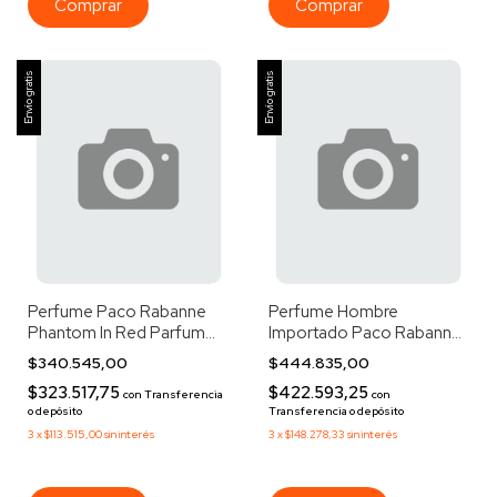
Envío gratis
Envío gratis
Perfume Paco Rabanne
Perfume Hombre
Phantom In Red Parfum
Importado Paco Rabanne
Elixir X100ml
One Million Edt 200ml
$340.545,00
$444.835,00
$323.517,75
$422.593,25
con
Transferencia
con
o depósito
Transferencia o depósito
3
x
$113.515,00
sin interés
3
x
$148.278,33
sin interés