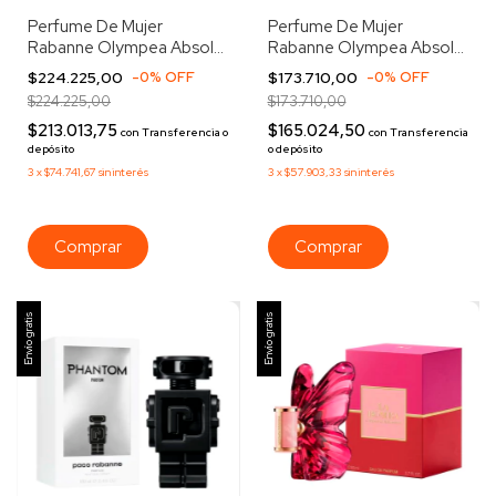
Perfume De Mujer
Perfume De Mujer
Rabanne Olympea Absolu
Rabanne Olympea Absolu
Parfum Intense 50ml
Parfum Intense 30ml
$224.225,00
-
0
%
OFF
$173.710,00
-
0
%
OFF
$224.225,00
$173.710,00
$213.013,75
$165.024,50
con
Transferencia o
con
Transferencia
depósito
o depósito
3
x
$74.741,67
sin interés
3
x
$57.903,33
sin interés
Envío gratis
Envío gratis