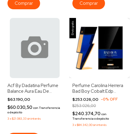
Envío gratis
Acf By Dadatina Perfume
Perfume Carolina Herrera
Balance Aura Eau De
Bad Boy Cobalt Edp
Parfum 70ml
Absolute 100ml
$63.190,00
$253.026,00
-
0
%
OFF
$253.026,00
$60.030,50
con
Transferencia
o depósito
$240.374,70
con
3
x
$21.063,33
sin interés
Transferencia o depósito
3
x
$84.342,00
sin interés