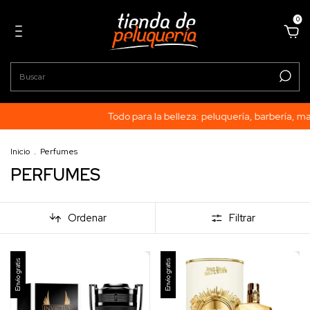
0
Todo para la belleza: peluquería, barbería, manicuría, 
Inicio
.
Perfumes
PERFUMES
Ordenar
Filtrar
Envío gratis
Envío gratis