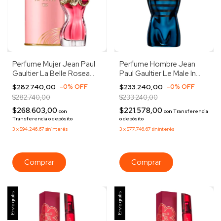
Perfume Mujer Jean Paul
Perfume Hombre Jean
Gaultier La Belle Rosea
Paul Gaultier Le Male In
Edp 100ml
Blue Edp 125ml
$282.740,00
-
0
%
OFF
$233.240,00
-
0
%
OFF
$282.740,00
$233.240,00
$268.603,00
$221.578,00
con
con
Transferencia
Transferencia o depósito
o depósito
3
x
$94.246,67
sin interés
3
x
$77.746,67
sin interés
Envío gratis
Envío gratis