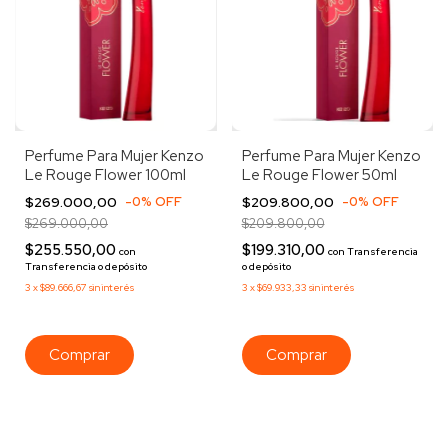
Perfume Para Mujer Kenzo
Perfume Para Mujer Kenzo
Le Rouge Flower 100ml
Le Rouge Flower 50ml
$269.000,00
-
0
%
OFF
$209.800,00
-
0
%
OFF
$269.000,00
$209.800,00
$255.550,00
$199.310,00
con
con
Transferencia
Transferencia o depósito
o depósito
3
x
$89.666,67
sin interés
3
x
$69.933,33
sin interés