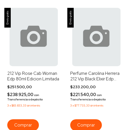
Envío gratis
Envío gratis
212 Vip Rose Cab Woman
Perfume Carolina Herrera
Edp 80ml Edicion Limitada
212 Vip Black Elixir Edp
50ml
$251.500,00
$233.200,00
$238.925,00
$221.540,00
con
con
Transferencia o depósito
Transferencia o depósito
3
x
$83.833,33
sin interés
3
x
$77.733,33
sin interés