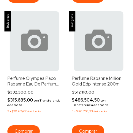
Envío gratis
Envío gratis
Perfume Olympea Paco
Perfume Rabanne Million
Rabanne Eau De Parfum
Gold Edp Intense 200ml
50ml
$332.300,00
$512.110,00
$315.685,00
$486.504,50
con
Transferencia
con
o depósito
Transferencia o depósito
3
x
$110.766,67
sin interés
3
x
$170.703,33
sin interés