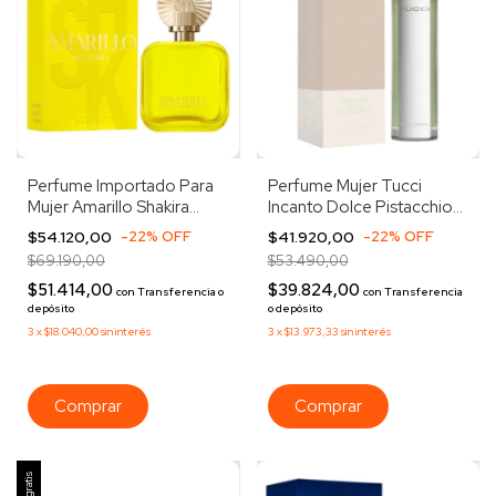
Perfume Importado Para
Perfume Mujer Tucci
Mujer Amarillo Shakira
Incanto Dolce Pistacchio
80ml Edp
Edt 100ml
$54.120,00
-
22
%
OFF
$41.920,00
-
22
%
OFF
$69.190,00
$53.490,00
$51.414,00
$39.824,00
con
Transferencia o
con
Transferencia
depósito
o depósito
3
x
$18.040,00
sin interés
3
x
$13.973,33
sin interés