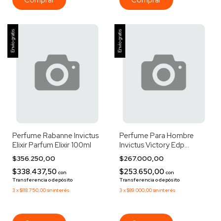
Envío gratis
Envío gratis
Perfume Rabanne Invictus
Perfume Para Hombre
Elixir Parfum Elixir 100ml
Invictus Victory Edp
Extreme 100ml
$356.250,00
$267.000,00
$338.437,50
$253.650,00
con
con
Transferencia o depósito
Transferencia o depósito
3
x
$118.750,00
sin interés
3
x
$89.000,00
sin interés