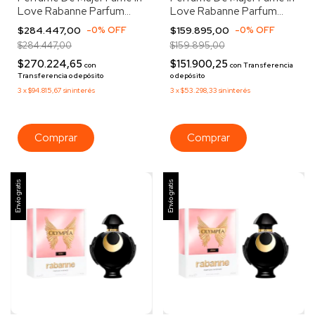
Love Rabanne Parfum
Love Rabanne Parfum
Elixir 80ml
Elixir 30ml
$284.447,00
-
0
%
OFF
$159.895,00
-
0
%
OFF
$284.447,00
$159.895,00
$270.224,65
$151.900,25
con
con
Transferencia
Transferencia o depósito
o depósito
3
x
$94.815,67
sin interés
3
x
$53.298,33
sin interés
Envío gratis
Envío gratis