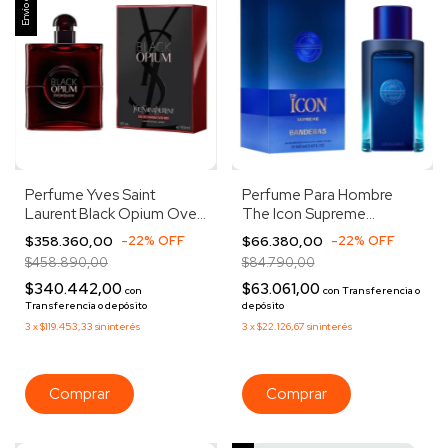
Envío gratis
Perfume Yves Saint
Perfume Para Hombre
Laurent Black Opium Over
The Icon Supreme
Red Edp 90ml
Banderas 100ml
$358.360,00
-
22
%
OFF
$66.380,00
-
22
%
OFF
$458.890,00
$84.790,00
$340.442,00
$63.061,00
con
con
Transferencia o
Transferencia o depósito
depósito
3
x
$119.453,33
sin interés
3
x
$22.126,67
sin interés