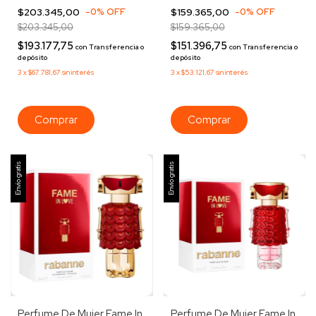
50ml
30ml
$203.345,00
-
0
%
OFF
$159.365,00
-
0
%
OFF
$203.345,00
$159.365,00
$193.177,75
$151.396,75
con
Transferencia o
con
Transferencia o
depósito
depósito
3
x
$67.781,67
sin interés
3
x
$53.121,67
sin interés
Envío gratis
Envío gratis
Perfume De Mujer Fame In
Perfume De Mujer Fame In