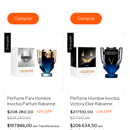
Envío gratis
Envío gratis
Perfume Para Hombre
Perfume Hombre Invictus
Invictus Parfum Rabanne
Victory Elixir Rabanne
50ml
Intense 50ml
$208.280,00
-
0
%
OFF
$217.510,00
-
0
%
OFF
$208.280,00
$217.510,00
$197.866,00
$206.634,50
con
Transferencia
con