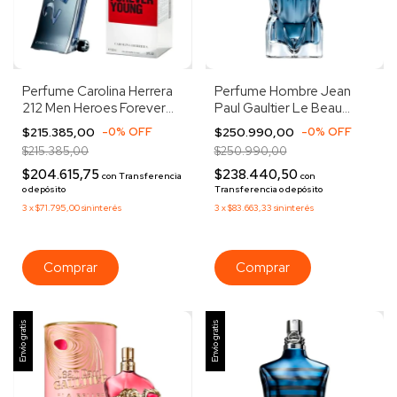
Perfume Carolina Herrera
Perfume Hombre Jean
212 Men Heroes Forever
Paul Gaultier Le Beau
Young 90ml
Narcisse Edp 125ml
$215.385,00
-
0
%
OFF
$250.990,00
-
0
%
OFF
$215.385,00
$250.990,00
$204.615,75
$238.440,50
con
Transferencia
con
o depósito
Transferencia o depósito
3
x
$71.795,00
sin interés
3
x
$83.663,33
sin interés
Envío gratis
Envío gratis