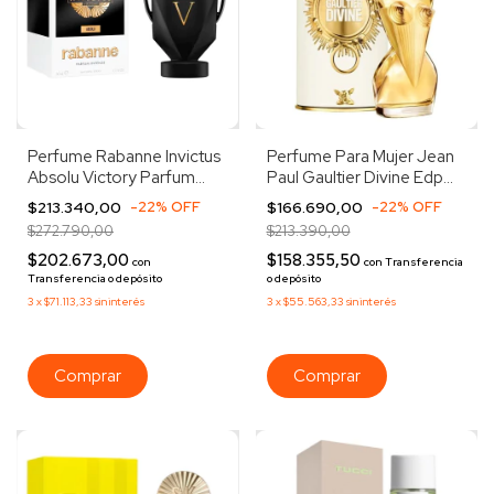
Perfume Rabanne Invictus
Perfume Para Mujer Jean
Absolu Victory Parfum
Paul Gaultier Divine Edp
Intense 50ml
30ml
$213.340,00
-
22
%
OFF
$166.690,00
-
22
%
OFF
$272.790,00
$213.390,00
$202.673,00
$158.355,50
con
con
Transferencia
Transferencia o depósito
o depósito
3
x
$71.113,33
sin interés
3
x
$55.563,33
sin interés