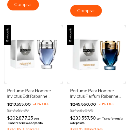
Envío gratis
Envío gratis
Perfume Para Hombre
Perfume Para Hombre
Invictus Edt Rabanne
Invictus Parfum Rabanne
100ml
100ml
$213.555,00
-
0
%
OFF
$245.850,00
-
0
%
OFF
$213.555,00
$245.850,00
$202.877,25
$233.557,50
con
con
Transferencia
Transferencia o depósito
o depósito
3
x
$71.185,00
sin interés
3
x
$81.950,00
sin interés