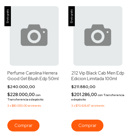
Envío gratis
Envío gratis
Perfume Carolina Herrera
212 Vip Black Cab Men Edp
Good Girl Blush Edp 50ml
Edicion Limitada 100ml
$240.000,00
$211.880,00
$228.000,00
$201.286,00
con
con
Transferencia
Transferencia o depósito
o depósito
3
x
$80.000,00
sin interés
3
x
$70.626,67
sin interés