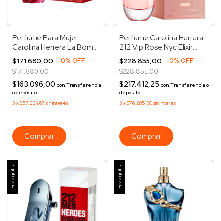
Perfume Para Mujer
Perfume Carolina Herrera
Carolina Herrera La Bomba
212 Vip Rose Nyc Elixir
Edp 30ml
50ml Edp
$171.680,00
-
0
%
OFF
$228.855,00
-
0
%
OFF
$171.680,00
$228.855,00
$163.096,00
$217.412,25
con
Transferencia
con
Transferencia o
o depósito
depósito
3
x
$57.226,67
sin interés
3
x
$76.285,00
sin interés
Envío gratis
Envío gratis